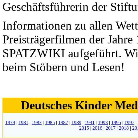
Geschäftsführerin der St
Informationen zu allen Wet
Preisträgerfilmen der Jahr
SPATZWIKI aufgeführt. Wir
beim Stöbern und Lesen!
Deutsches Kinder Medi
1979
|
1981
|
1983
|
1985
|
1987
|
1989
|
1991
|
1993
|
1995
|
1997
|
2015
|
2016
|
2017
|
2018
|
20