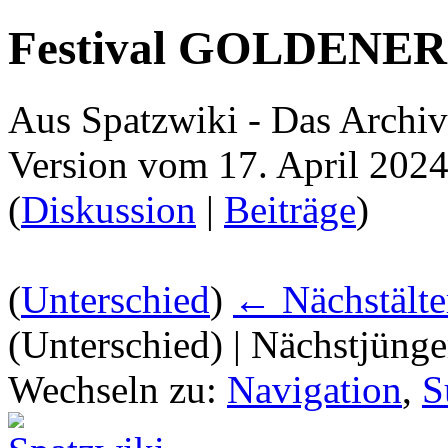
Festival GOLDENE
Aus Spatzwiki - Das Ar
Version vom 17. April 202
(
Diskussion
|
Beiträge
)
(
Unterschied
)
← Nächstälte
(Unterschied) | Nächstjüng
Wechseln zu:
Navigation
,
S