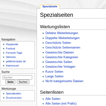
Spezialseite
Spezialseiten
Wechseln zu:
Navigation
,
Suche
Wartungslisten
Defekte Weiterleitungen
Doppelte Weiterleitungen
Navigation
Geschützte Seiten
Hauptseite
Geschützte Seitennamen
Festival
Gewünschte Dateien
Fernseh-Tage
Gewünschte Kategorien
Stimmen
goldenerspatz.de
Gewünschte Seiten
Impressum
Gewünschte Vorlagen
Kurze Seiten
Suche
Lange Seiten
Nicht kategorisierte Dateien
Werkzeuge
Seitenlisten
Spezialseiten
Druckversion
Alle Seiten
Alle Seiten (mit Präfix)