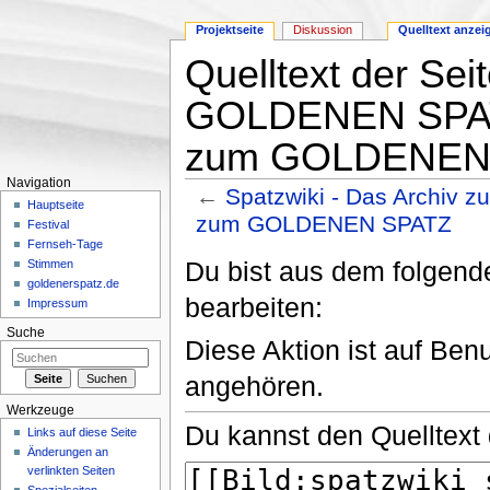
Projektseite
Diskussion
Quelltext anzei
Quelltext der Sei
GOLDENEN SPATZ:
zum GOLDENEN
Navigation
←
Spatzwiki - Das Archiv 
Hauptseite
zum GOLDENEN SPATZ
Festival
Wechseln zu:
Navigation
,
Suche
Fernseh-Tage
Du bist aus dem folgende
Stimmen
goldenerspatz.de
bearbeiten:
Impressum
Suche
Diese Aktion ist auf Ben
angehören.
Werkzeuge
Du kannst den Quelltext 
Links auf diese Seite
Änderungen an
verlinkten Seiten