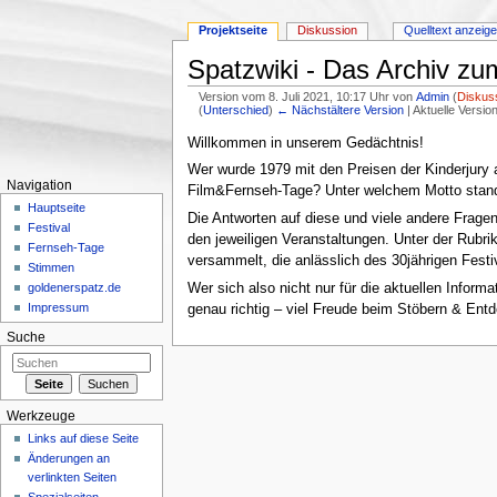
Projektseite
Diskussion
Quelltext anzeig
Spatzwiki - Das Archiv
Version vom 8. Juli 2021, 10:17 Uhr von
Admin
(
Diskus
(
Unterschied
)
← Nächstältere Version
| Aktuelle Versi
Wechseln zu:
Navigation
,
Suche
Willkommen in unserem Gedächtnis!
Wer wurde 1979 mit den Preisen der Kinderjury
Navigation
Film&Fernseh-Tage? Unter welchem Motto stand 
Hauptseite
Die Antworten auf diese und viele andere Frage
Festival
den jeweiligen Veranstaltungen. Unter der Rubr
Fernseh-Tage
versammelt, die anlässlich des 30jährigen Festi
Stimmen
Wer sich also nicht nur für die aktuellen Infor
goldenerspatz.de
Impressum
genau richtig – viel Freude beim Stöbern & Ent
Suche
Werkzeuge
Links auf diese Seite
Änderungen an
verlinkten Seiten