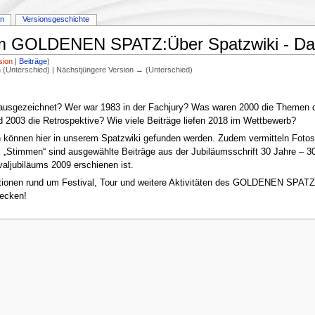
en
Versionsgeschichte
 zum GOLDENEN SPATZ:Über Spatzwiki -
sion
|
Beiträge
)
on (Unterschied) | Nächstjüngere Version → (Unterschied)
 ausgezeichnet? Wer war 1983 in der Fachjury? Was waren 2000 die Themen d
2003 die Retrospektive? Wie viele Beiträge liefen 2018 im Wettbewerb?
n können hier in unserem Spatzwiki gefunden werden. Zudem vermitteln Fotos
ik „Stimmen“ sind ausgewählte Beiträge aus der Jubiläumsschrift 30 Jahre – 
valjubiläums 2009 erschienen ist.
mationen rund um Festival, Tour und weitere Aktivitäten des GOLDENEN SPATZ in
decken!