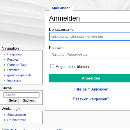
Spezialseite
Anmelden
Wechseln zu:
Navigation
,
Suche
Benutzername
Passwort
Navigation
Hauptseite
Festival
Fernseh-Tage
Angemeldet bleiben
Stimmen
goldenerspatz.de
Impressum
Suche
Hilfe beim Anmelden
Passwort vergessen?
Werkzeuge
Spezialseiten
Druckversion